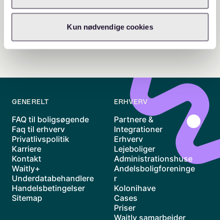
Kun nødvendige cookies
GENERELT
ERHVERV
FAQ til boligsøgende
Partnere &
Faq til erhverv
Integrationer
Privatlivspolitik
Erhverv
Karriere
Lejeboliger
Kontakt
Administrationshuse
Waitly+
Andelsboligforeninge
Underdatabehandlere
r
Handelsbetingelser
Kolonihave
Sitemap
Cases
Priser
Waitly samarbejder