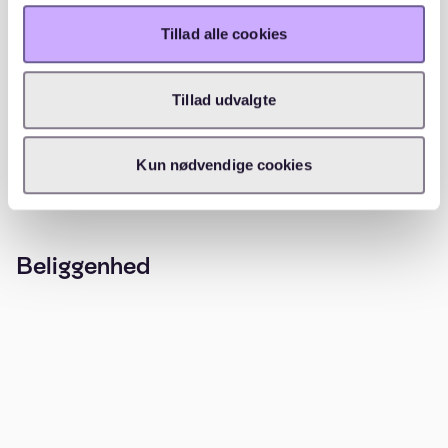
(63 aktive / 25 passive)
Tillad alle cookies
Ekstern venteliste
3
304 opskrivninger
Tillad udvalgte
(227 aktive / 77 passive)
WAITLY OPSKRIVNINGER
Kun nødvendige cookies
Beliggenhed