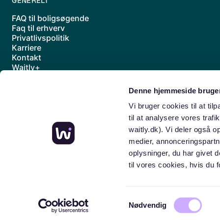
GENERELT
FAQ til boligsøgende
Faq til erhverv
Privatlivspolitik
Karriere
Kontakt
Waitly+
Underdatabehandlere
Handelsbetingelser
Denne hjemmeside bruger
Sitemap
Vi bruger cookies til at til
til at analysere vores traf
waitly.dk). Vi deler også 
medier, annonceringspartn
oplysninger, du har givet 
til vores cookies, hvis d
Samtykkevalg
Nødvendig