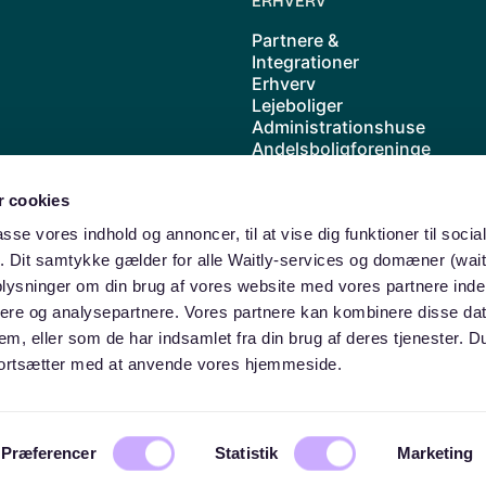
ERHVERV
Partnere &
Integrationer
Erhverv
Lejeboliger
Administrationshuse
Andelsboligforeninge
r
Kolonihave
 cookies
Cases
Priser
passe vores indhold og annoncer, til at vise dig funktioner til soci
Waitly samarbejder
ik. Dit samtykke gælder for alle Waitly-services og domæner (wait
med ABF
oplysninger om din brug af vores website med vores partnere inde
ere og analysepartnere. Vores partnere kan kombinere disse da
dem, eller som de har indsamlet fra din brug af deres tjenester. 
u fortsætter med at anvende vores hjemmeside.
© Waitly ApS
Præferencer
Statistik
Marketing