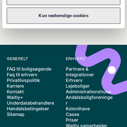
Kun nødvendige cookies
GENERELT
ERHVERV
FAQ til boligsøgende
Partnere &
Faq til erhverv
Integrationer
Privatlivspolitik
Erhverv
Karriere
Lejeboliger
Kontakt
Administrationshuse
Waitly+
Andelsboligforeninge
Underdatabehandlere
r
Handelsbetingelser
Kolonihave
Sitemap
Cases
Priser
Waitly samarbejder