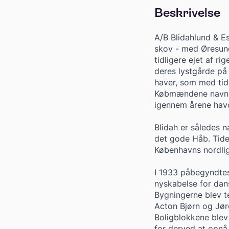
Beskrivelse
A/B Blidahlund & E
skov - med Øresund
tidligere ejet af r
deres lystgårde på
haver, som med tide
Købmændene navnga
igennem årene havd
Blidah er således n
det gode Håb. Tide
Københavns nordlig
I 1933 påbegyndtes 
nyskabelse for dan
Bygningerne blev t
Acton Bjørn og Jør
Boligblokkene blev 
for derved at opnå 