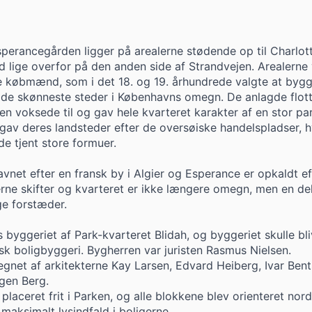
sperancegården ligger på arealerne stødende op til Charlot
 lige overfor på den anden side af Strandvejen. Arealerne 
ige købmænd, som i det 18. og 19. århundrede valgte at byg
 de skønneste steder i Københavns omegn. De anlagde flot
n voksede til og gav hele kvarteret karakter af en stor par
v deres landsteder efter de oversøiske handelspladser, h
e tjent store formuer.
avnet efter en fransk by i Algier og Esperance er opkaldt e
rne skifter og kvarteret er ikke længere omegn, men en del
e forstæder.
byggeriet af Park-kvarteret Blidah, og byggeriet skulle bl
sk boligbyggeri. Bygherren var juristen Rasmus Nielsen.
egnet af arkitekterne Kay Larsen, Edvard Heiberg, Ivar Bent
gen Berg.
placeret frit i Parken, og alle blokkene blev orienteret nord
maksimalt lysindfald i boligerne.