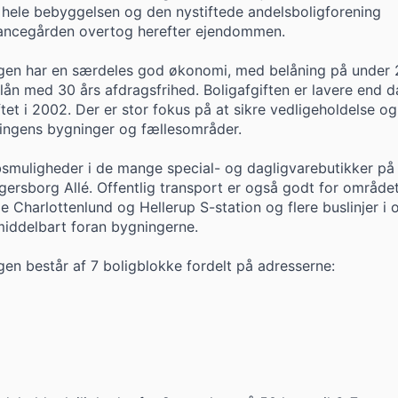
 hele bebyggelsen og den nystiftede andelsboligforening
rancegården overtog herefter ejendommen.
ngen har en særdeles god økonomi, med belåning på under
 lån med 30 års afdragsfrihed. Boligafgiften er lavere end d
ftet i 2002. Der er stor fokus på at sikre vedligeholdelse og
ningens bygninger og fællesområder.
smuligheder i de mange special- og dagligvarebutikker på
ersborg Allé. Offentlig transport er også godt for område
de Charlottenlund og Hellerup S-station og flere buslinjer i
iddelbart foran bygningerne.
gen består af 7 boligblokke fordelt på adresserne: