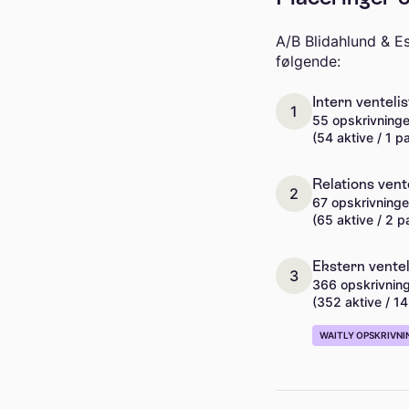
A/B Blidahlund & E
følgende:
Intern ventelis
1
55 opskrivninge
(54 aktive / 1 p
Relations vent
2
67 opskrivninge
(65 aktive / 2 p
Ekstern ventel
3
366 opskrivnin
(352 aktive / 1
WAITLY OPSKRIVNI