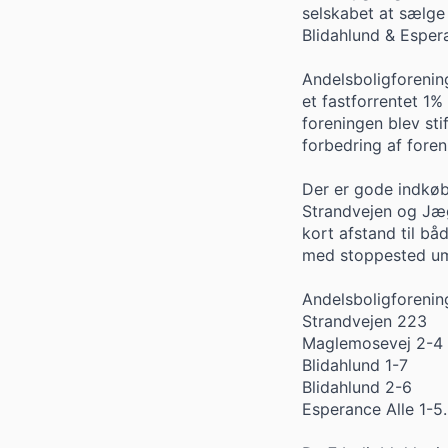
selskabet at sælge
Blidahlund & Espe
Andelsboligforeni
et fastforrentet 1%
foreningen blev sti
forbedring af fore
Der er gode indkøb
Strandvejen og Jæg
kort afstand til bå
med stoppested um
Andelsboligforenin
Strandvejen 223
Maglemosevej 2-4
Blidahlund 1-7
Blidahlund 2-6
Esperance Alle 1-5.