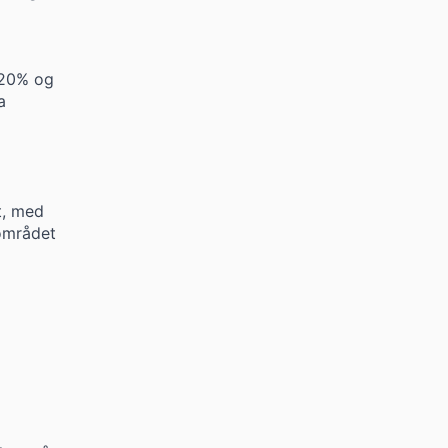
 20% og
a
t, med
 området