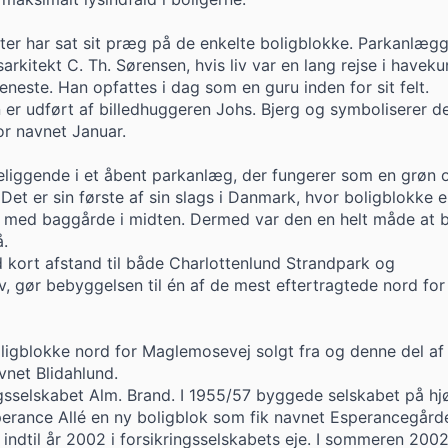
kter har sat sit præg på de enkelte boligblokke. Parkanlægg
arkitekt C. Th. Sørensen, hvis liv var en lang rejse i havek
eneste. Han opfattes i dag som en guru inden for sit felt.
 er udført af billedhuggeren Johs. Bjerg og symboliserer d
or navnet Januar.
eliggende i et åbent parkanlæg, der fungerer som en grøn 
 Det er sin første af sin slags i Danmark, hvor boligblokke e
er, med baggårde i midten. Dermed var den en helt måde at
.
kort afstand til både Charlottenlund Strandpark og
, gør bebyggelsen til én af de mest eftertragtede nord for
oligblokke nord for Maglemosevej solgt fra og denne del af
vnet Blidahlund.
ngsselskabet Alm. Brand. I 1955/57 byggede selskabet på hjø
erance Allé en ny boligblok som fik navnet Esperancegård
indtil år 2002 i forsikringsselskabets eje. I sommeren 2002