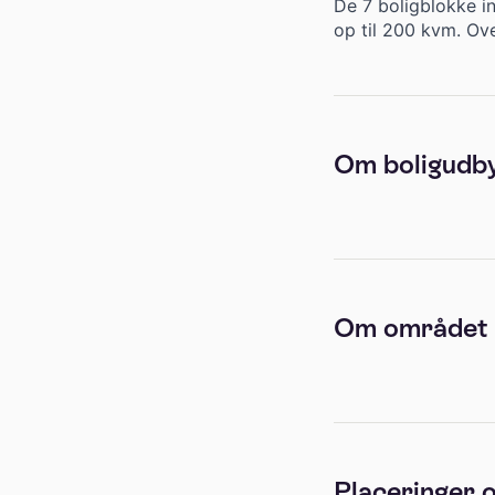
De 7 boligblokke in
op til 200 kvm. Ov
Om boligudb
Om området
Placeringer o