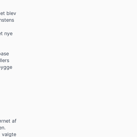
et blev
unstens
et nye
oase
llers
 bygge
rnet af
en.
 valgte