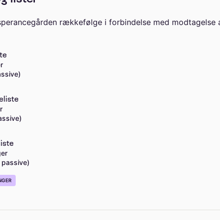
sperancegården rækkefølge i forbindelse med modtagelse af
te
r
assive)
eliste
r
assive)
iste
ger
4 passive)
NGER