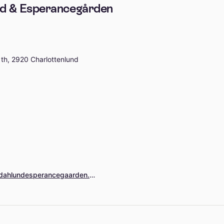
nd & Esperancegården
. th, 2920 Charlottenlund
https://www.blidahlundesperancegaarden.dk/