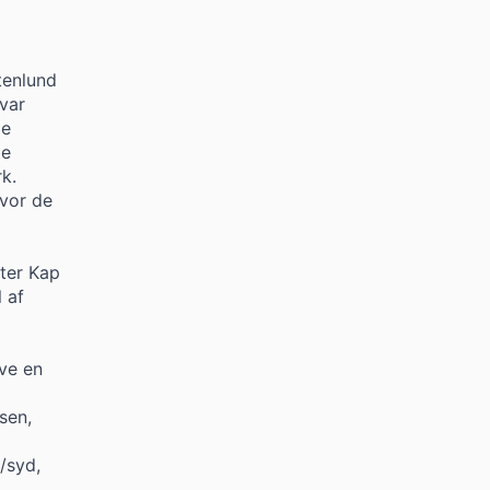
tenlund
var
ge
te
k.
vor de
fter Kap
 af
ive en
sen,
/syd,