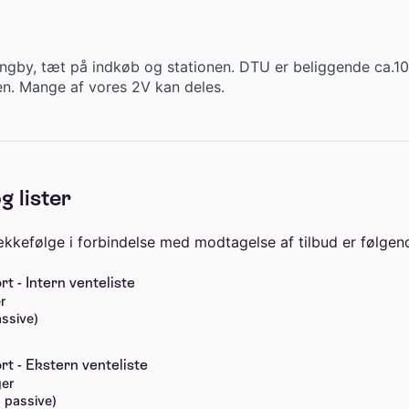
yngby, tæt på indkøb og stationen. DTU er beliggende ca.1
gen. Mange af vores 2V kan deles.
g lister
kkefølge i forbindelse med modtagelse af tilbud er følgen
t - Intern venteliste
r
assive)
t - Ekstern venteliste
ger
3 passive)