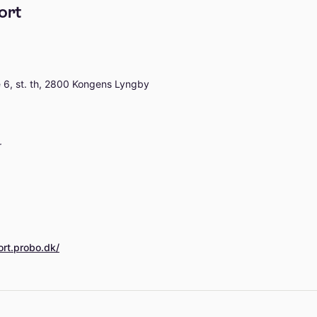
ort
le 6, st. th, 2800 Kongens Lyngby
r
ort.probo.dk/