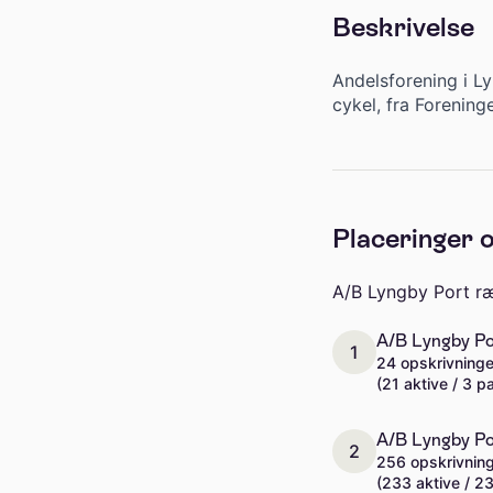
Beskrivelse
Andelsforening i L
cykel, fra Forenin
Placeringer o
A/B Lyngby Port ræ
A/B Lyngby Por
1
24 opskrivninge
(21 aktive / 3 p
A/B Lyngby Por
2
256 opskrivnin
(233 aktive / 2