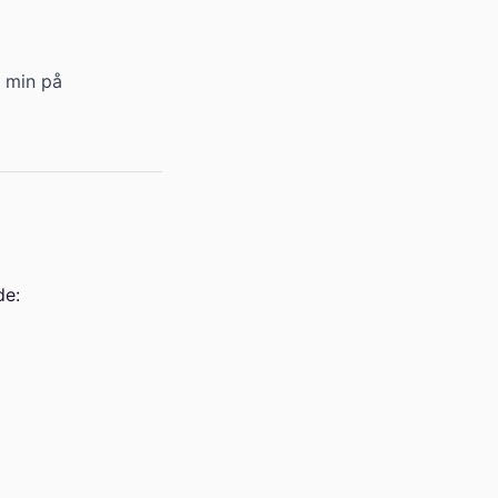
0 min på
de: