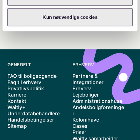
Kun nødvendige cookies
GENERELT
ERHVERV
FAQ til boligsøgende
Partnere &
Faq til erhverv
Integrationer
Privatlivspolitik
Erhverv
Karriere
Lejeboliger
Kontakt
Administrationshuse
Waitly+
Andelsboligforeninge
Underdatabehandlere
r
Handelsbetingelser
Kolonihave
Sitemap
Cases
Priser
Waitly samarbejder