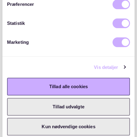
Præferencer
Intern venteliste
1
9 opskrivninger
(8 aktive / 1 passive)
Statistik
Ekstern venteliste
2
75 opskrivninger
Marketing
(70 aktive / 5 passive)
WAITLY OPSKRIVNINGER
Vis detaljer
Tillad alle cookies
Beliggenhed
Tillad udvalgte
Kun nødvendige cookies