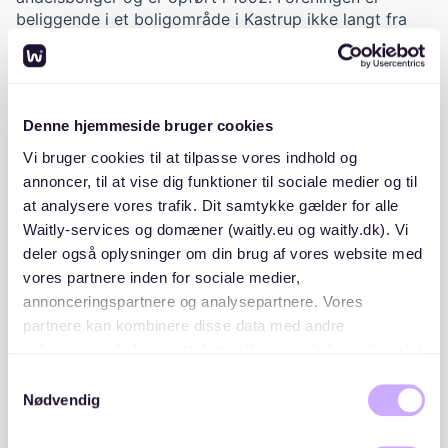
beliggende i et boligområde i Kastrup ikke langt fra
lufthavnen samt tæt på Metroen. Foreningen har et
større udenomsareal anlagt med græsplæner og
forskellig beplantning i form af træer og buske.
Boligerne beliggende i stueetagen har have mod
Denne hjemmeside bruger cookies
gaden. Til andelshaverne med bil, har foreningen et
parkeringsareal med bom. Foreningen er opført i 2
Vi bruger cookies til at tilpasse vores indhold og
etager, og derudover er der både kælder og tagetage.
annoncer, til at vise dig funktioner til sociale medier og til
Adgang til boligerne i stueetagen sker direkte fra
at analysere vores trafik. Dit samtykke gælder for alle
terræn, mens der er adgang til boligerne på 1. sal via
Waitly-services og domæner (waitly.eu og waitly.dk). Vi
svalegang.
deler også oplysninger om din brug af vores website med
vores partnere inden for sociale medier,
annonceringspartnere og analysepartnere. Vores
partnere kan kombinere disse data med andre
oplysninger, du har givet dem, eller som de har indsamlet
Placeringer og lister
fra din brug af deres tjenester. Du samtykker til vores
Samtykkevalg
cookies, hvis du fortsætter med at anvende vores
Nødvendig
A/B Alleen 72-78 rækkefølge i forbindelse med
hjemmeside.
modtagelse af tilbud er følgende: