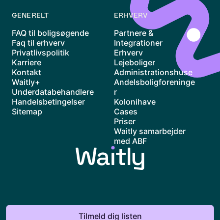
GENERELT
ERHVERV
FAQ til boligsøgende
Partnere &
Faq til erhverv
Integrationer
Privatlivspolitik
Erhverv
Karriere
Lejeboliger
Kontakt
Administrationshuse
Waitly+
Andelsboligforeninge
Underdatabehandlere
r
Handelsbetingelser
Kolonihave
Sitemap
Cases
Priser
Waitly samarbejder
med ABF
© Waitly ApS
Tilmeld dig listen