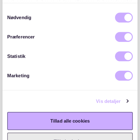
oplysninger, du har givet dem, eller som de har indsamlet
der ønsker at bo i trygge og smukke rammer med
fra din brug af deres tjenester. Du samtykker til vores
fokus på komfort og kvalitet.
Samtykkevalg
cookies, hvis du fortsætter med at anvende vores
Nødvendig
hjemmeside.
Præferencer
Placeringer og lister
Statistik
A/B Junghøjgård rækkefølge i forbindelse med
modtagelse af tilbud er følgende:
Marketing
Intern venteliste
1
1 opskrivninger
Vis detaljer
Ekstern venteliste
2
44 opskrivninger
Tillad alle cookies
WAITLY OPSKRIVNINGER