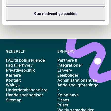
Kun nødvendige cookies
GENERELT
ERHVERV
FAQ til boligsøgende
Partnere &
Faq til erhverv
Integrationer
Privatlivspolitik
Erhverv
Karriere
Lejeboliger
Kontakt
Administrationshuse
Waitly+
Andelsboligforeninge
Underdatabehandlere
r
Handelsbetingelser
Kolonihave
Sitemap
Cases
Priser
Waitly samarbejder