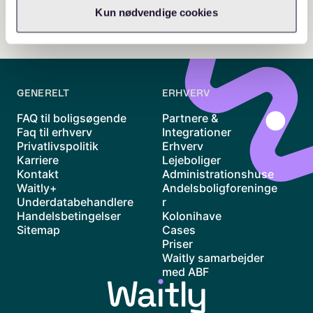
Kun nødvendige cookies
GENERELT
ERHVERV
FAQ til boligsøgende
Partnere &
Faq til erhverv
Integrationer
Privatlivspolitik
Erhverv
Karriere
Lejeboliger
Kontakt
Administrationshuse
Waitly+
Andelsboligforeninge
Underdatabehandlere
r
Handelsbetingelser
Kolonihave
Sitemap
Cases
Priser
Waitly samarbejder
med ABF