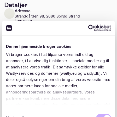
Detaljer
Adresse
Strandgården 98, 2680 Solrød Strand
Læs mere
Antal enheder
Ca. 36 enheder
Denne hjemmeside bruger cookies
Vi bruger cookies til at tilpasse vores indhold og
annoncer, til at vise dig funktioner til sociale medier og til
at analysere vores trafik. Dit samtykke gælder for alle
Beskrivelse
Waitly-services og domæner (waitly.eu og waitly.dk). Vi
deler også oplysninger om din brug af vores website med
vores partnere inden for sociale medier,
annonceringspartnere og analysepartnere. Vores
partnere kan kombinere disse data med andre
oplysninger, du har givet dem, eller som de har indsamlet
Beliggenhed
fra din brug af deres tjenester. Du samtykker til vores
Samtykkevalg