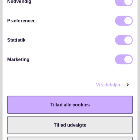
cookies, hvis du fortsætter med at anvende vores
Nødvendig
hjemmeside.
Præferencer
Statistik
Marketing
Vis detaljer
Tillad alle cookies
Tillad udvalgte