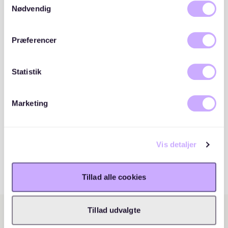
cookies, hvis du fortsætter med at anvende vores
Nødvendig
hjemmeside.
Præferencer
Statistik
Marketing
Vis detaljer
Tillad alle cookies
Tillad udvalgte