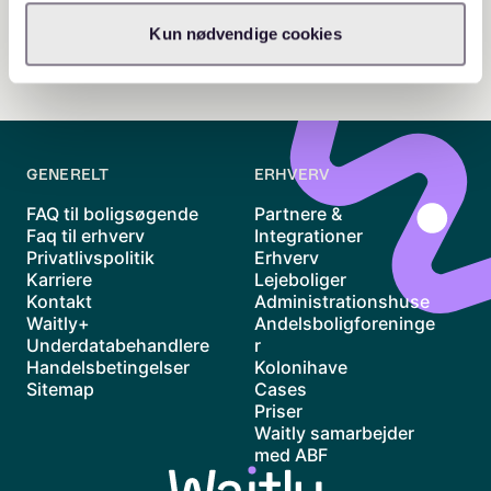
Kun nødvendige cookies
GENERELT
ERHVERV
FAQ til boligsøgende
Partnere &
Faq til erhverv
Integrationer
Privatlivspolitik
Erhverv
Karriere
Lejeboliger
Kontakt
Administrationshuse
Waitly+
Andelsboligforeninge
Underdatabehandlere
r
Handelsbetingelser
Kolonihave
Sitemap
Cases
Priser
Waitly samarbejder
med ABF