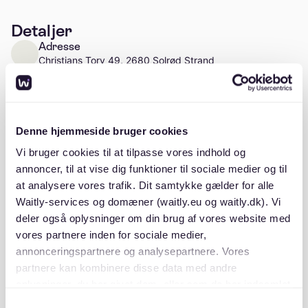
Detaljer
Adresse
Christians Torv 49, 2680 Solrød Strand
Læs mere
Antal enheder
Ca. 31 enheder
Denne hjemmeside bruger cookies
Vi bruger cookies til at tilpasse vores indhold og
annoncer, til at vise dig funktioner til sociale medier og til
at analysere vores trafik. Dit samtykke gælder for alle
Beskrivelse
Waitly-services og domæner (waitly.eu og waitly.dk). Vi
deler også oplysninger om din brug af vores website med
vores partnere inden for sociale medier,
annonceringspartnere og analysepartnere. Vores
partnere kan kombinere disse data med andre
oplysninger, du har givet dem, eller som de har indsamlet
fra din brug af deres tjenester. Du samtykker til vores
Beliggenhed
Samtykkevalg