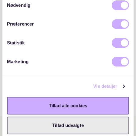
cookies, hvis du fortsætter med at anvende vores
Nødvendig
hjemmeside.
Præferencer
Statistik
Marketing
Vis detaljer
Tillad alle cookies
Tillad udvalgte