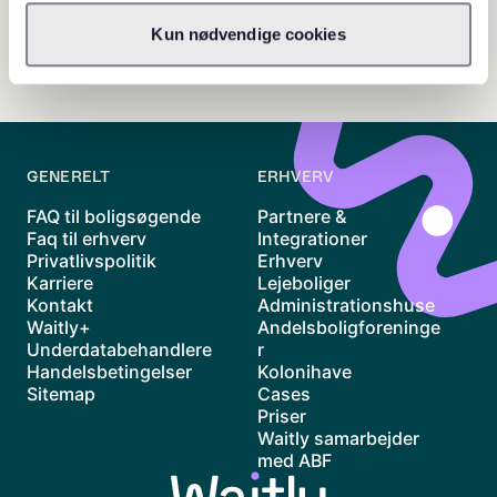
Kun nødvendige cookies
GENERELT
ERHVERV
FAQ til boligsøgende
Partnere &
Faq til erhverv
Integrationer
Privatlivspolitik
Erhverv
Karriere
Lejeboliger
Kontakt
Administrationshuse
Waitly+
Andelsboligforeninge
Underdatabehandlere
r
Handelsbetingelser
Kolonihave
Sitemap
Cases
Priser
Waitly samarbejder
med ABF