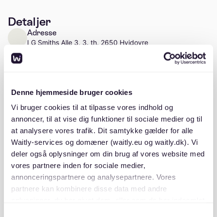
Detaljer
Adresse
I G Smiths Alle 3, 3. th, 2650 Hvidovre
Læs mere
Antal enheder
Ca. 60 enheder
Denne hjemmeside bruger cookies
Vi bruger cookies til at tilpasse vores indhold og
annoncer, til at vise dig funktioner til sociale medier og til
at analysere vores trafik. Dit samtykke gælder for alle
Beskrivelse
Waitly-services og domæner (waitly.eu og waitly.dk). Vi
deler også oplysninger om din brug af vores website med
vores partnere inden for sociale medier,
annonceringspartnere og analysepartnere. Vores
partnere kan kombinere disse data med andre
oplysninger, du har givet dem, eller som de har indsamlet
fra din brug af deres tjenester. Du samtykker til vores
Beliggenhed
Samtykkevalg