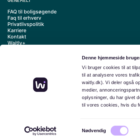
GENERELT
FAQ til boligsøgende
Faq til erhverv
Privatlivspolitik
Karriere
Kontakt
Waitly+
Underdatabehandlere
Handelsbetingelser
Denne hjemmeside bruger
Sitemap
Vi bruger cookies til at til
til at analysere vores traf
waitly.dk). Vi deler også 
medier, annonceringspartn
oplysninger, du har givet 
til vores cookies, hvis d
Samtykkevalg
Nødvendig