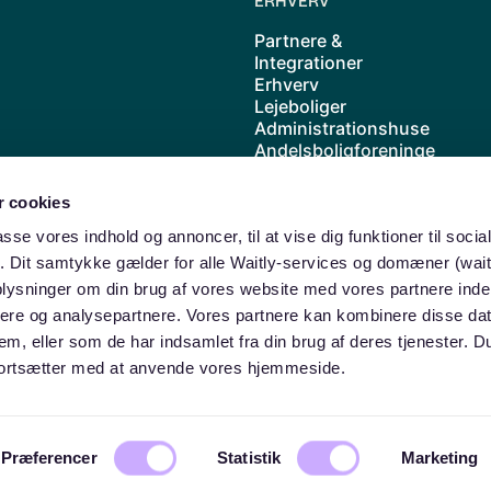
ERHVERV
Partnere &
Integrationer
Erhverv
Lejeboliger
Administrationshuse
Andelsboligforeninge
r
Kolonihave
 cookies
Cases
Priser
passe vores indhold og annoncer, til at vise dig funktioner til soci
Waitly samarbejder
ik. Dit samtykke gælder for alle Waitly-services og domæner (wait
med ABF
oplysninger om din brug af vores website med vores partnere inde
ere og analysepartnere. Vores partnere kan kombinere disse da
dem, eller som de har indsamlet fra din brug af deres tjenester. 
u fortsætter med at anvende vores hjemmeside.
© Waitly ApS
Præferencer
Statistik
Marketing