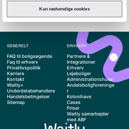
Kun nødvendige cookies
GENERELT
ERHVERV
FAQ til boligsøgende
Partnere &
Faq til erhverv
Integrationer
Privatlivspolitik
Erhverv
Karriere
Lejeboliger
Kontakt
Administrationshuse
Waitly+
Andelsboligforeninge
Underdatabehandlere
r
Handelsbetingelser
Kolonihave
Sitemap
Cases
Priser
Waitly samarbejder
med ABF