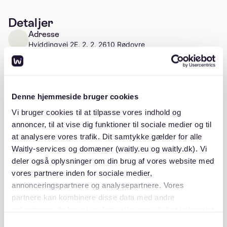
Detaljer
Adresse
Hviddingvej 2E, 2. 2, 2610 Rødovre
Læs mere
Antal enheder
Ca. 12 enheder
Denne hjemmeside bruger cookies
Vi bruger cookies til at tilpasse vores indhold og
annoncer, til at vise dig funktioner til sociale medier og til
at analysere vores trafik. Dit samtykke gælder for alle
Beskrivelse
Waitly-services og domæner (waitly.eu og waitly.dk). Vi
deler også oplysninger om din brug af vores website med
vores partnere inden for sociale medier,
annonceringspartnere og analysepartnere. Vores
partnere kan kombinere disse data med andre
oplysninger, du har givet dem, eller som de har indsamlet
fra din brug af deres tjenester. Du samtykker til vores
Beliggenhed
Samtykkevalg