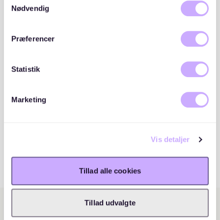
cookies, hvis du fortsætter med at anvende vores
Nødvendig
hjemmeside.
Præferencer
Statistik
Marketing
Vis detaljer
Tillad alle cookies
Tillad udvalgte