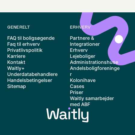
GENERELT
ERHVERV
FAQ til boligsøgende
Partnere &
Faq til erhverv
Integrationer
Privatlivspolitik
Erhverv
Karriere
Lejeboliger
Kontakt
Administrationshuse
Waitly+
Andelsboligforeninge
Underdatabehandlere
r
Handelsbetingelser
Kolonihave
Sitemap
Cases
Priser
Waitly samarbejder
med ABF