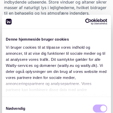
indbydende udseende. Store vinduer og altaner sikrer
masser af naturligt lys i lejlighederne, hvilket bidrager
til en behagelig og lys atmosfære indendørs.
Bygningen er omgivet af grønne områder, der skaber
en behagelig og rolig atmosfære for beboerne. De
rummelige altaner giver mulighed for udendørs
Denne hjemmeside bruger cookies
afslapning, mens beboerne kan nyde udsigten over de
grønne omgivelser. Dette gør ejendommen til et
Vi bruger cookies til at tilpasse vores indhold og
attraktivt valg for dem, der søger en bolig med både
annoncer, til at vise dig funktioner til sociale medier og til
bynærhed og adgang til naturen.
at analysere vores trafik. Dit samtykke gælder for alle
Waitly-services og domæner (waitly.eu og waitly.dk). Vi
A/B Vigerslev Have er velegnet til dem, der ønsker at
deler også oplysninger om din brug af vores website med
bo i en moderne og lys bolig i et roligt kvarter med
vores partnere inden for sociale medier,
god adgang til både faciliteter og natur.
annonceringspartnere og analysepartnere. Vores
partnere kan kombinere disse data med andre
oplysninger, du har givet dem, eller som de har indsamlet
fra din brug af deres tjenester. Du samtykker til vores
Samtykkevalg
cookies, hvis du fortsætter med at anvende vores
Nødvendig
Placeringer og lister