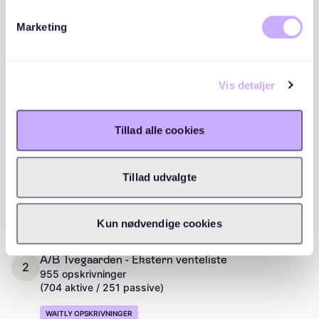
Om boligudbyderen
Marketing
Vis detaljer
Placeringer og lister
Tillad alle cookies
A/B Tvegaarden rækkefølge i forbindelse med
modtagelse af tilbud er følgende:
Tillad udvalgte
A/B Tvegaarden - Interne venteliste
1
109 opskrivninger
(91 aktive / 18 passive)
Kun nødvendige cookies
A/B Tvegaarden - Ekstern venteliste
2
955 opskrivninger
(704 aktive / 251 passive)
WAITLY OPSKRIVNINGER