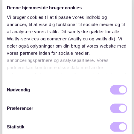
I gården er der legeplads til børnene, terrasse og
Denne hjemmeside bruger cookies
fælles gasgrill til sommerens grillaftener. Derudover
har foreningen også et cykelværksted, et billard og
Vi bruger cookies til at tilpasse vores indhold og
bordtennis rum, et fælleslokale som beboerne kan leje,
annoncer, til at vise dig funktioner til sociale medier og til
samt vaskeri og tørrerum.
at analysere vores trafik. Dit samtykke gælder for alle
Waitly-services og domæner (waitly.eu og waitly.dk). Vi
Der er et godt naboskab i foreningen, man hjælper
deler også oplysninger om din brug af vores website med
hinanden, hilser og småsludrer med naboen. Det
vores partnere inden for sociale medier,
mærkes at foreningen har eksisteret i mange år, og
annonceringspartnere og analysepartnere. Vores
der holdes fast i årlige traditioner som fastelavnsfest,
partnere kan kombinere disse data med andre
julebanko og sommerfest hvor der skrues helt op for
festlighederne med hoppeborg til børnene, lækker
oplysninger, du har givet dem, eller som de har indsamlet
mad og fra lokalområdet, popcorn maskine og god
fra din brug af deres tjenester. Du samtykker til vores
Samtykkevalg
stemning. Foreningen har også en 37-timers vicevært
cookies, hvis du fortsætter med at anvende vores
Nødvendig
med kontor på adressen. På adressen findes også
hjemmeside.
bestyrelseslokaler og mødelokaler.
Præferencer
Statistik