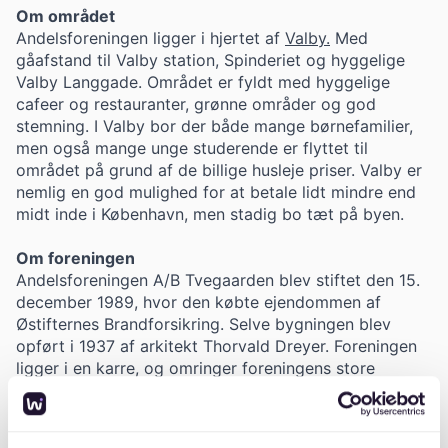
Om området
Andelsforeningen ligger i hjertet af
Valby.
Med
gåafstand til Valby station, Spinderiet og hyggelige
Valby Langgade. Området er fyldt med hyggelige
cafeer og restauranter, grønne områder og god
stemning. I Valby bor der både mange børnefamilier,
men også mange unge studerende er flyttet til
området på grund af de billige husleje priser. Valby er
nemlig en god mulighed for at betale lidt mindre end
midt inde i København, men stadig bo tæt på byen.
Om foreningen
Andelsforeningen A/B Tvegaarden blev stiftet den 15.
december 1989, hvor den købte ejendommen af
Østifternes Brandforsikring. Selve bygningen blev
opført i 1937 af arkitekt Thorvald Dreyer. Foreningen
ligger i en karre, og omringer foreningens store
grønne gård. Alle lejligheder undtagen
stuelejlighederne har altan, og lejlighederne findes i
størrelser fra fra 37 kvm og helt op til 123 kvm.