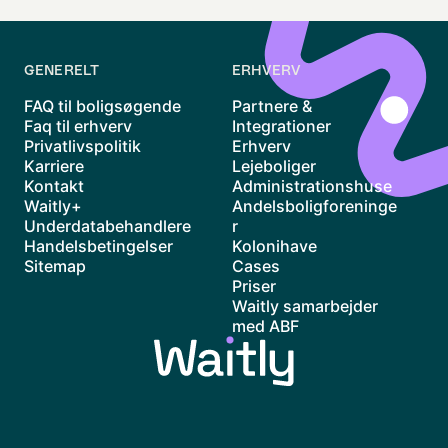
GENERELT
ERHVERV
FAQ til boligsøgende
Partnere &
Faq til erhverv
Integrationer
Privatlivspolitik
Erhverv
Karriere
Lejeboliger
Kontakt
Administrationshuse
Waitly+
Andelsboligforeninge
Underdatabehandlere
r
Handelsbetingelser
Kolonihave
Sitemap
Cases
Priser
Waitly samarbejder
med ABF