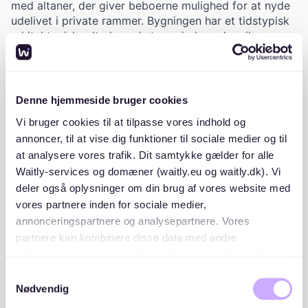
med altaner, der giver beboerne mulighed for at nyde
udelivet i private rammer. Bygningen har et tidstypisk
arkitektonisk udtryk med store vinduer, der sikrer
masser af naturligt lys i boligerne. Foreningen har
grønne fællesarealer, cykelparkering og en rolig
beliggenhed med nem adgang til offentlig transport,
indkøbsmuligheder og rekreative områder. Området er
Denne hjemmeside bruger cookies
ideelt for både familier og singler, der ønsker en bolig
Vi bruger cookies til at tilpasse vores indhold og
tæt på byen, men stadig i et roligt og hyggeligt
annoncer, til at vise dig funktioner til sociale medier og til
kvarter.
at analysere vores trafik. Dit samtykke gælder for alle
Waitly-services og domæner (waitly.eu og waitly.dk). Vi
deler også oplysninger om din brug af vores website med
vores partnere inden for sociale medier,
annonceringspartnere og analysepartnere. Vores
Placeringer og lister
partnere kan kombinere disse data med andre
oplysninger, du har givet dem, eller som de har indsamlet
A/B Enggården rækkefølge i forbindelse med
fra din brug af deres tjenester. Du samtykker til vores
modtagelse af tilbud er følgende:
Samtykkevalg
cookies, hvis du fortsætter med at anvende vores
Nødvendig
hjemmeside.
Intern venteliste