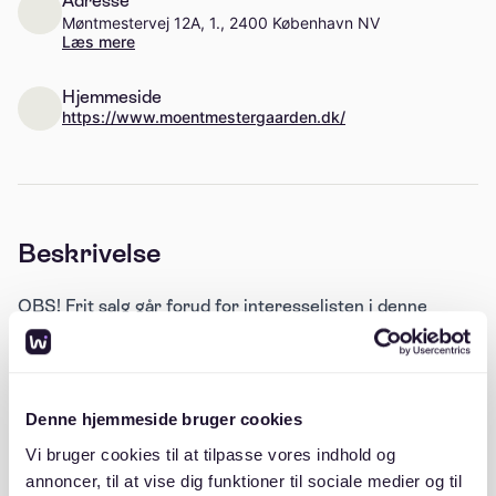
Adresse
Møntmestervej 12A, 1., 2400 København NV
Læs mere
Hjemmeside
https://www.moentmestergaarden.dk/
Beskrivelse
OBS! Frit salg går forud for interesselisten i denne
forening!
A/B Møntmestergården er en andelsboligforening
beliggende på Tomsgårdsvej 2-20 og Møntmestervej
Denne hjemmeside bruger cookies
28-52 i København NV
Vi bruger cookies til at tilpasse vores indhold og
annoncer, til at vise dig funktioner til sociale medier og til