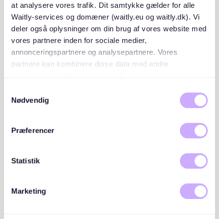
at analysere vores trafik. Dit samtykke gælder for alle
Waitly-services og domæner (waitly.eu og waitly.dk). Vi
Placeringer og lister
deler også oplysninger om din brug af vores website med
vores partnere inden for sociale medier,
annonceringspartnere og analysepartnere. Vores
A/B Møntmestergården rækkefølge i forbindelse med
modtagelse af tilbud er følgende:
partnere kan kombinere disse data med andre
oplysninger, du har givet dem, eller som de har indsamlet
Interesseliste
fra din brug af deres tjenester. Du samtykker til vores
1
Samtykkevalg
179 opskrivninger
cookies, hvis du fortsætter med at anvende vores
Nødvendig
(176 aktive / 3 passive)
hjemmeside.
WAITLY OPSKRIVNINGER
Præferencer
Statistik
Beliggenhed
Marketing