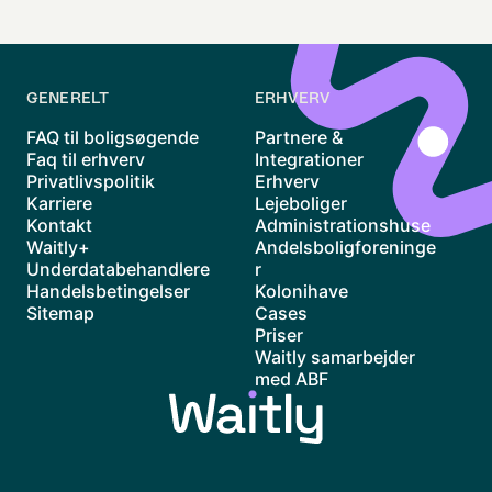
GENERELT
ERHVERV
FAQ til boligsøgende
Partnere &
Faq til erhverv
Integrationer
Privatlivspolitik
Erhverv
Karriere
Lejeboliger
Kontakt
Administrationshuse
Waitly+
Andelsboligforeninge
Underdatabehandlere
r
Handelsbetingelser
Kolonihave
Sitemap
Cases
Priser
Waitly samarbejder
med ABF