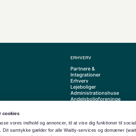
ERHVERV
Partnere &
Integrationer
Erhverv
Lejeboliger
Administrationshuse
Andelsboligforeninge
r
Kolonihave
 cookies
Cases
Priser
passe vores indhold og annoncer, til at vise dig funktioner til soci
Waitly samarbejder
ik. Dit samtykke gælder for alle Waitly-services og domæner (wait
med ABF