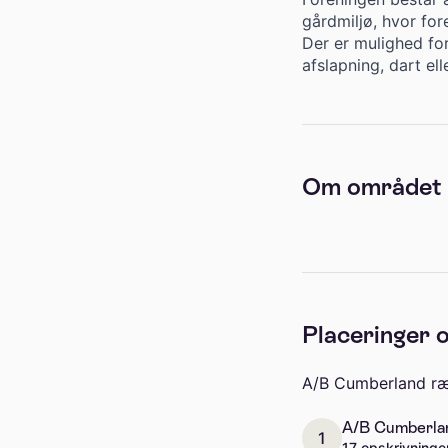
gårdmiljø, hvor fo
Der er mulighed for 
afslapning, dart el
Om området
Placeringer o
A/B Cumberland ræk
A/B Cumberland
1
17 opskrivninge