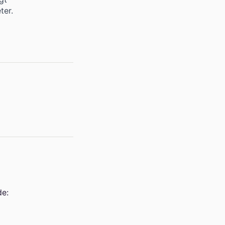
ter.
de: