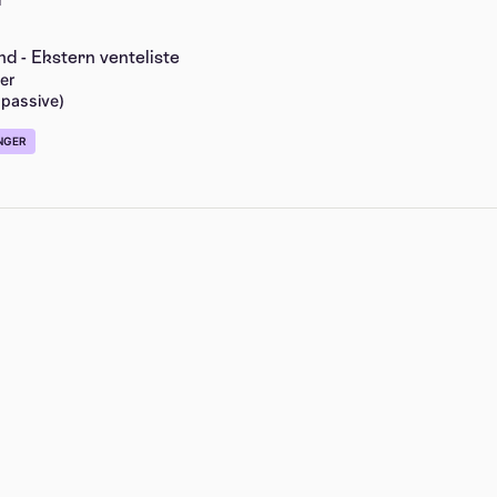
d - Ekstern venteliste
er
 passive)
NGER