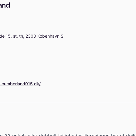
and
e 15, st. th, 2300 København S
-cumberland915.dk/
f 33 enkelt eller dobbelt lejligheder. Foreningen har et dejli