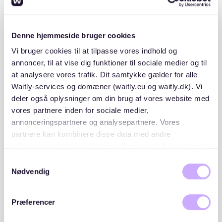
København S
Ejendommen er opført i 5 etager heraf gadeplan er
med erhverv/butikker.
Facader fremstår med blankt murværk og delvist
Denne hjemmeside bruger cookies
pudsede underfacader både mod gade- og gårdside.
Vi bruger cookies til at tilpasse vores indhold og
Gårdsiden fremstår dog malet.
annoncer, til at vise dig funktioner til sociale medier og til
Taget er et "Københavnertag" siderne er beklædt med
at analysere vores trafik. Dit samtykke gælder for alle
skifereternit med underliggende undertag i banevarer.
Waitly-services og domæner (waitly.eu og waitly.dk). Vi
og med tagpap på toppen.
deler også oplysninger om din brug af vores website med
vores partnere inden for sociale medier,
annonceringspartnere og analysepartnere. Vores
partnere kan kombinere disse data med andre
oplysninger, du har givet dem, eller som de har indsamlet
fra din brug af deres tjenester. Du samtykker til vores
Placeringer og lister
Samtykkevalg
cookies, hvis du fortsætter med at anvende vores
Nødvendig
hjemmeside.
A/B Wolterhus rækkefølge i forbindelse med
modtagelse af tilbud er følgende:
Præferencer
Intern venteliste