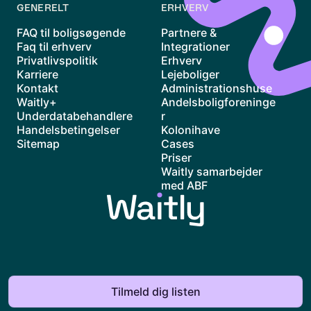
GENERELT
ERHVERV
FAQ til boligsøgende
Partnere &
Faq til erhverv
Integrationer
Privatlivspolitik
Erhverv
Karriere
Lejeboliger
Kontakt
Administrationshuse
Waitly+
Andelsboligforeninge
Underdatabehandlere
r
Handelsbetingelser
Kolonihave
Sitemap
Cases
Priser
Waitly samarbejder
med ABF
© Waitly ApS
Tilmeld dig listen