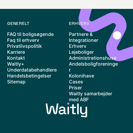
GENERELT
ERHVERV
FAQ til boligsøgende
Partnere &
Faq til erhverv
Integrationer
Privatlivspolitik
Erhverv
Karriere
Lejeboliger
Kontakt
Administrationshuse
Waitly+
Andelsboligforeninge
Underdatabehandlere
r
Handelsbetingelser
Kolonihave
Sitemap
Cases
Priser
Waitly samarbejder
med ABF