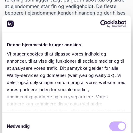
at ejendommen står fin og vedligeholdt. De fleste
beboere i ejendommen kender hinanden og der hilses
og tales pænt. Vi deler gård med 6 andre foreninger
og om sommeren er der masser af liv i gården og på
de store altaner.
Denne hjemmeside bruger cookies
Der bliver solgt i snit 5-7 lejligheder hvert år. Nogle år
er der flere salg end andre. 1-2 lejligheder om året
Vi bruger cookies til at tilpasse vores indhold og
sælges til den eksterne liste.
annoncer, til at vise dig funktioner til sociale medier og til
at analysere vores trafik. Dit samtykke gælder for alle
Waitly-services og domæner (waitly.eu og waitly.dk). Vi
deler også oplysninger om din brug af vores website med
vores partnere inden for sociale medier,
Placeringer og lister
annonceringspartnere og analysepartnere. Vores
partnere kan kombinere disse data med andre
Vibenshus Boligforening rækkefølge i forbindelse med
oplysninger, du har givet dem, eller som de har indsamlet
modtagelse af tilbud er følgende:
fra din brug af deres tjenester. Du samtykker til vores
Samtykkevalg
cookies, hvis du fortsætter med at anvende vores
Nødvendig
Intern venteliste
1
hjemmeside.