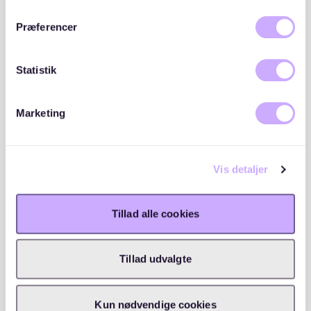
46 opskrivninger
(45 aktive / 1 passive)
Præferencer
Børneventeliste
2
29 opskrivninger
Statistik
(26 aktive / 3 passive)
Marketing
Ekstern venteliste
3
338 opskrivninger
(326 aktive / 12 passive)
WAITLY OPSKRIVNINGER
Vis detaljer
Tillad alle cookies
Beliggenhed
Tillad udvalgte
Kun nødvendige cookies