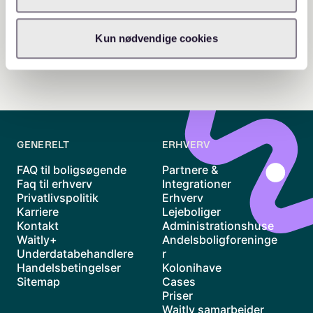
Kun nødvendige cookies
GENERELT
ERHVERV
FAQ til boligsøgende
Partnere &
Faq til erhverv
Integrationer
Privatlivspolitik
Erhverv
Karriere
Lejeboliger
Kontakt
Administrationshuse
Waitly+
Andelsboligforeninge
Underdatabehandlere
r
Handelsbetingelser
Kolonihave
Sitemap
Cases
Priser
Waitly samarbejder