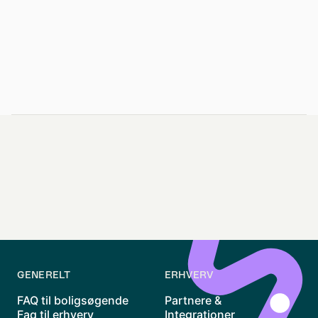
GENERELT
ERHVERV
FAQ til boligsøgende
Partnere &
Faq til erhverv
Integrationer