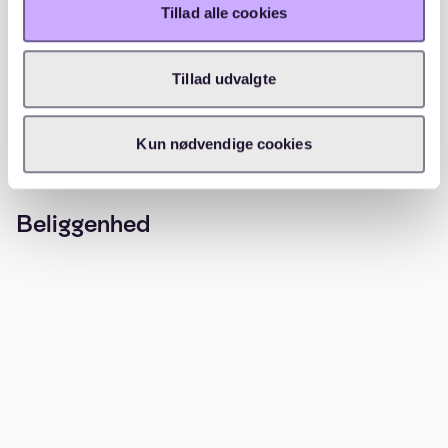
Tillad alle cookies
Ekstern venteliste
3
152 opskrivninger
(138 aktive / 14 passive)
Tillad udvalgte
WAITLY OPSKRIVNINGER
Kun nødvendige cookies
Beliggenhed