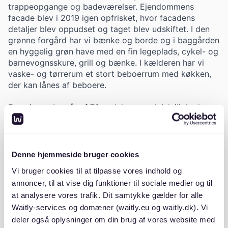
trappeopgange og badeværelser. Ejendommens
facade blev i 2019 igen opfrisket, hvor facadens
detaljer blev oppudset og taget blev udskiftet. I den
grønne forgård har vi bænke og borde og i baggården
en hyggelig grøn have med en fin legeplads, cykel- og
barnevognsskure, grill og bænke. I kælderen har vi
vaske- og tørrerum et stort beboerrum med køkken,
der kan lånes af beboere.
Foreningen består af 73 andele og en lejelejlighed.
Heraf er en af andelene en erhvervslejlighed, hvor der i
dag ligger en købmand.
Foreningen blev stiftet i 1975.
Denne hjemmeside bruger cookies
Vi bruger cookies til at tilpasse vores indhold og
To gange årligt holder vi havedag, hvor beboerne
annoncer, til at vise dig funktioner til sociale medier og til
hjælpes om at give haven og ejendommen en kærlig
at analysere vores trafik. Dit samtykke gælder for alle
hånd. Ved tidligere havedage har vi blandt andet
bygget cykel- og barnevognsskure, legepladsen, en
Waitly-services og domæner (waitly.eu og waitly.dk). Vi
muret grill og afskærmninger omkring bænkene.
deler også oplysninger om din brug af vores website med