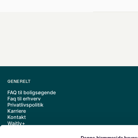
GENERELT
FAQ til boligsøgende
Faq til erhverv
Privatlivspolitik
Karriere
Kontakt
Waitly+
Underdatabehandlere
Handelsbetingelser
Denne hjemmeside bruger