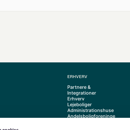
ERHVERV
Partnere &
Integrationer
Erhverv
Lejeboliger
Administrationshuse
Andelsboligforeninge
r
Kolonihave
 cookies