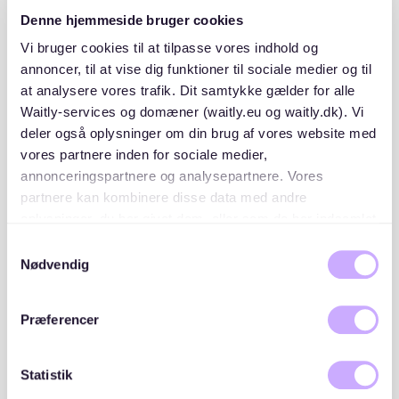
Om området
Denne hjemmeside bruger cookies
Vi bruger cookies til at tilpasse vores indhold og
annoncer, til at vise dig funktioner til sociale medier og til
at analysere vores trafik. Dit samtykke gælder for alle
Waitly-services og domæner (waitly.eu og waitly.dk). Vi
Placeringer og lister
deler også oplysninger om din brug af vores website med
vores partnere inden for sociale medier,
annonceringspartnere og analysepartnere. Vores
A/B Ny Carlsberg rækkefølge i forbindelse med
modtagelse af tilbud er følgende:
partnere kan kombinere disse data med andre
oplysninger, du har givet dem, eller som de har indsamlet
Intern
fra din brug af deres tjenester. Du samtykker til vores
Samtykkevalg
1
244 opskrivninger
cookies, hvis du fortsætter med at anvende vores
Nødvendig
(227 aktive / 17 passive)
hjemmeside.
Ekstern
Præferencer
2
500 opskrivninger
(462 aktive / 38 passive)
Statistik
WAITLY OPSKRIVNINGER