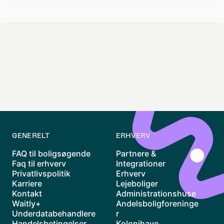
GENERELT
ERHVERV
FAQ til boligsøgende
Partnere &
Faq til erhverv
Integrationer
Privatlivspolitik
Erhverv
Karriere
Lejeboliger
Kontakt
Administrationshuse
Waitly+
Andelsboligforeninge
Underdatabehandlere
r
Handelsbetingelser
Kolonihave