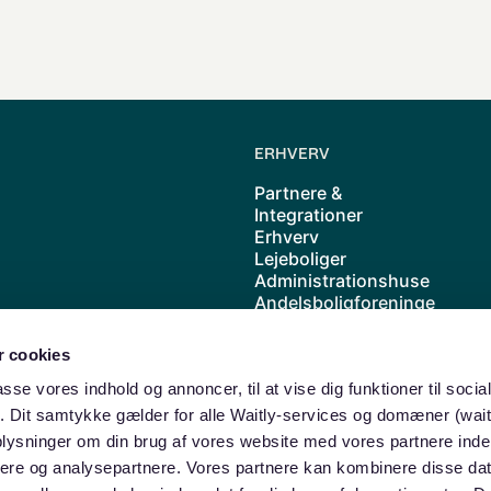
ERHVERV
Partnere &
Integrationer
Erhverv
Lejeboliger
Administrationshuse
Andelsboligforeninge
r
Kolonihave
 cookies
Cases
Priser
passe vores indhold og annoncer, til at vise dig funktioner til soci
Waitly samarbejder
ik. Dit samtykke gælder for alle Waitly-services og domæner (wait
med ABF
oplysninger om din brug af vores website med vores partnere inde
ere og analysepartnere. Vores partnere kan kombinere disse da