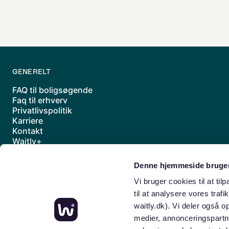
GENERELT
FAQ til boligsøgende
Faq til erhverv
Privatlivspolitik
Karriere
Kontakt
Waitly+
Underdatabehandlere
Handelsbetingelser
Denne hjemmeside bruger
Sitemap
Vi bruger cookies til at til
til at analysere vores traf
waitly.dk). Vi deler også 
medier, annonceringspartn