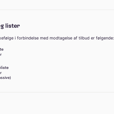
g lister
efølge i forbindelse med modtagelse af tilbud er følgende:
te
r
liste
r
assive)