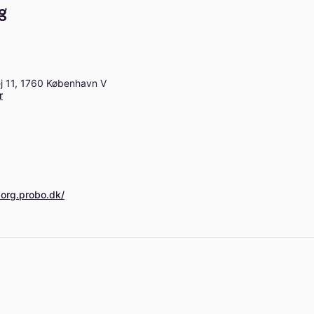
g
j 11, 1760 København V
r
borg.probo.dk/