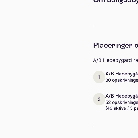
Placeringer o
A/B Hedebygård ræk
A/B Hedebygård
1
30 opskrivninge
A/B Hedebygår
2
52 opskrivninge
(49 aktive / 3 p