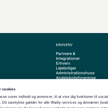
ERHVERV
Partnere &
Integrationer
Erhverv
Lejeboliger
Administrationshuse
Andelsboligforeninge
r
Kolonihave
 cookies
Cases
Priser
passe vores indhold og annoncer, til at vise dig funktioner til soci
Waitly samarbejder
ik. Dit samtykke gælder for alle Waitly-services og domæner (wait
med ABF