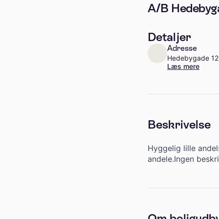
A/B Hedebyg
Detaljer
Adresse
Hedebygade 12,
Læs mere
Beskrivelse
Hyggelig lille ande
andele.Ingen beskr
Om boligudb