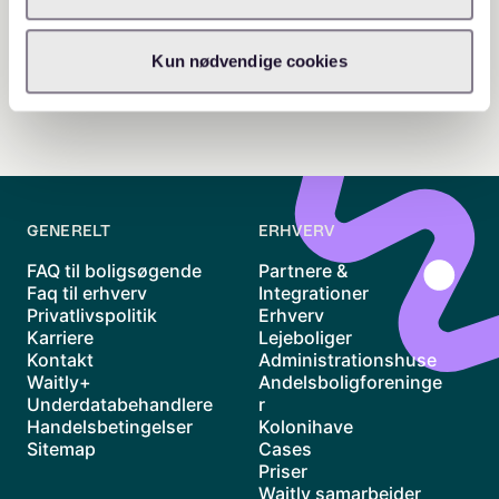
Kun nødvendige cookies
GENERELT
ERHVERV
FAQ til boligsøgende
Partnere &
Faq til erhverv
Integrationer
Privatlivspolitik
Erhverv
Karriere
Lejeboliger
Kontakt
Administrationshuse
Waitly+
Andelsboligforeninge
Underdatabehandlere
r
Handelsbetingelser
Kolonihave
Sitemap
Cases
Priser
Waitly samarbejder