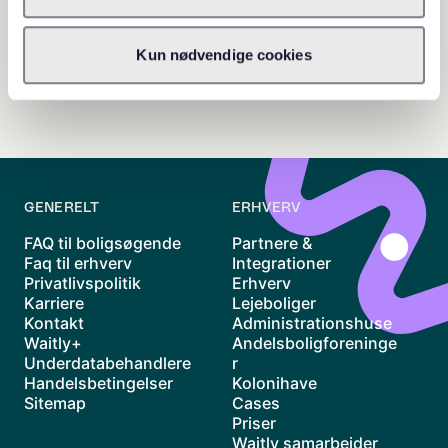
Kun nødvendige cookies
GENERELT
ERHVERV
FAQ til boligsøgende
Partnere &
Faq til erhverv
Integrationer
Privatlivspolitik
Erhverv
Karriere
Lejeboliger
Kontakt
Administrationshuse
Waitly+
Andelsboligforeninge
Underdatabehandlere
r
Handelsbetingelser
Kolonihave
Sitemap
Cases
Priser
Waitly samarbejder