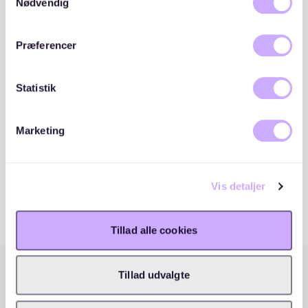
cookies, hvis du fortsætter med at anvende vores
Nødvendig
hjemmeside.
Præferencer
Statistik
Marketing
Vis detaljer
Tillad alle cookies
Tillad udvalgte