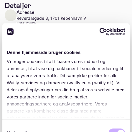
Detaljer
Adresse
Reverdilsgade 3, 1701 København V
Læs mere
Antal enheder
Ca. 21 enheder
Denne hjemmeside bruger cookies
Vi bruger cookies til at tilpasse vores indhold og
annoncer, til at vise dig funktioner til sociale medier og til
at analysere vores trafik. Dit samtykke gælder for alle
Beskrivelse
Waitly-services og domæner (waitly.eu og waitly.dk). Vi
deler også oplysninger om din brug af vores website med
vores partnere inden for sociale medier,
annonceringspartnere og analysepartnere. Vores
partnere kan kombinere disse data med andre
oplysninger, du har givet dem, eller som de har indsamlet
Beliggenhed
fra din brug af deres tjenester. Du samtykker til vores
Samtykkevalg