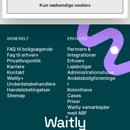
Kun nødvendige cookies
GENERELT
ERHVERV
FAQ til boligsøgende
Partnere &
Faq til erhverv
Integrationer
Privatlivspolitik
Erhverv
Karriere
Lejeboliger
Kontakt
Administrationshuse
Waitly+
Andelsboligforeninge
Underdatabehandlere
r
Handelsbetingelser
Kolonihave
Sitemap
Cases
Priser
Waitly samarbejder
med ABF