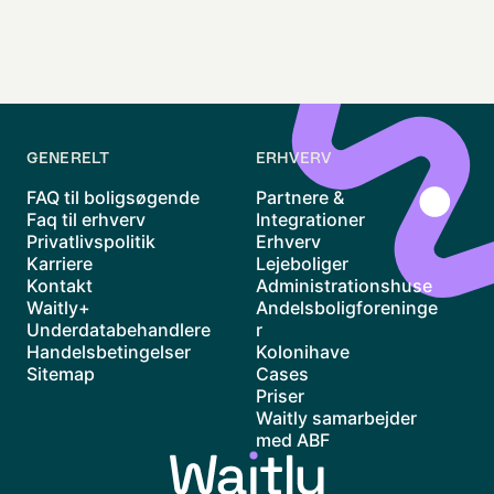
GENERELT
ERHVERV
FAQ til boligsøgende
Partnere &
Faq til erhverv
Integrationer
Privatlivspolitik
Erhverv
Karriere
Lejeboliger
Kontakt
Administrationshuse
Waitly+
Andelsboligforeninge
Underdatabehandlere
r
Handelsbetingelser
Kolonihave
Sitemap
Cases
Priser
Waitly samarbejder
med ABF