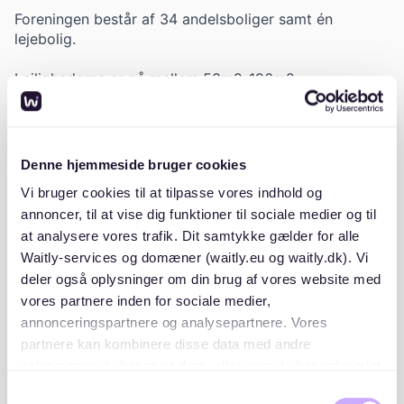
Foreningen består af 34 andelsboliger samt én
lejebolig.
Lejlighederne er på mellem 53m2-196m2
Til foreningen hører en stor fælles grøn gård, fælles
vaskekælder, samt værksted i kælderen.
Denne hjemmeside bruger cookies
Man skal have en relation i foreningen for at blive
Vi bruger cookies til at tilpasse vores indhold og
skrevet op, så denne vil skulle godkende din tilmelding
annoncer, til at vise dig funktioner til sociale medier og til
(via mail).
at analysere vores trafik. Dit samtykke gælder for alle
For tilmelding til den interne liste, skal man kontakte
Waitly-services og domæner (waitly.eu og waitly.dk). Vi
Waitly eller m.pryning@icloud.com for tilmeldingslink.
deler også oplysninger om din brug af vores website med
vores partnere inden for sociale medier,
annonceringspartnere og analysepartnere. Vores
partnere kan kombinere disse data med andre
oplysninger, du har givet dem, eller som de har indsamlet
fra din brug af deres tjenester. Du samtykker til vores
Samtykkevalg