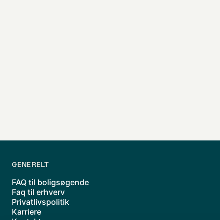
Vælg fra mulighederne
Vælg fra mulighederne
Når du klikker p
GENERELT
FAQ til boligsøgende
Faq til erhverv
Privatlivspolitik
Karriere