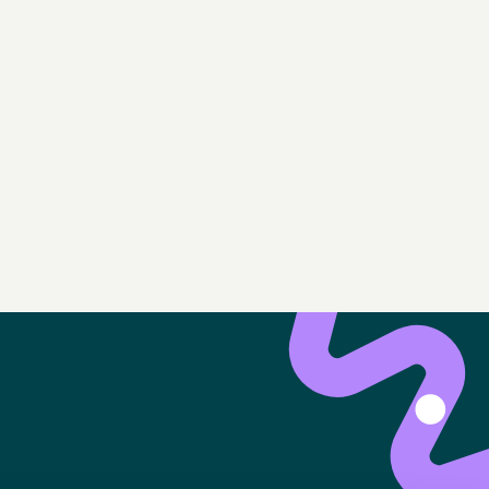
epterer samtidig Waitlys
generelle handelsbetingelser.