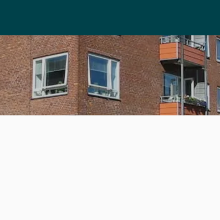
rden styr på ventelisterne me