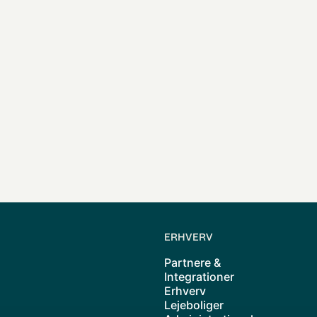
å 'Kontakt mig'-knappen, giver du samtykke til, at vi må kontakte dig, og du acc
Kontakt mig
ERHVERV
Partnere &
Integrationer
Erhverv
Lejeboliger