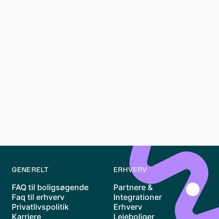
plejer at arbejde på.
“Bare fordi man plejer at håndtere en venteliste i Excel
og sende breve med boligtilbud, er det ikke
nødvendigvis den bedste løsning. Vi vil gerne udfordre
den måde, folk plejer at gøre tingene på”
– Morten Dalgaard, CTO og co-founder.
Med Innobosteren i ryggen, og et opgraderet team, er
Waitly klar til at udvikle platformen og forbedre den
daglige arbejdsgang til glæde for endnu flere.
GENERELT
ERHVERV
FAQ til boligsøgende
Partnere &
Faq til erhverv
Integrationer
Privatlivspolitik
Erhverv
Karriere
Lejeboliger