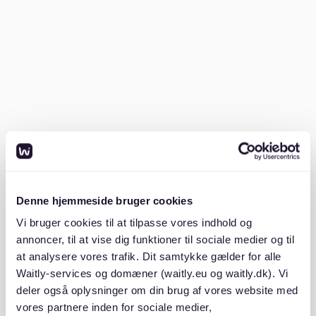
kom på markedet.
I Waitly er det gået enormt stærkt, siden
virksomheden startede for bare 2 år siden. Der er
blevet satset stort på udvikling og udvidelse af
teamet, og derfor søgte Waitly en Innobooster
gennem
Innovationsfonden
.
“[Innovations]Fonden er sat i verden for at investere i
projekter med høj risiko – og stort potentiale. Og det
gør vi på en nem, enkel og gennemskuelig måde –
med mindst muligt bureaukrati
”
Denne hjemmeside bruger cookies
Vi bruger cookies til at tilpasse vores indhold og
–
Innovationsfonden.dk
annoncer, til at vise dig funktioner til sociale medier og til
at analysere vores trafik. Dit samtykke gælder for alle
Innovationsfonden investerer i projekter, der på
Waitly-services og domæner (waitly.eu og waitly.dk). Vi
innovative måder kan være med til at:
deler også oplysninger om din brug af vores website med
vores partnere inden for sociale medier,