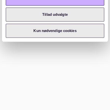
den i forvejen travle startup.
Tillad udvalgte
Flere ansatte og nye muligheder
Kun nødvendige cookies
Waitly bestod blot af de 2 founders da corona
pandemien brød ud. Men fra 1/04-20 og indtil nu, har
det været muligt at ansætte to deltidsansatte og 2
fuldtidsmedarbejdere. Derudover har den ekstra hjælp
fra blandt andet Innoboosteren gjort det muligt at
ansætte yderligere to nye udviklere, samt opgradere
timer hos de eksisterende ansatte. Rasmus Justesen er
en af dem, som gik fra en deltidsstilling til en
fuldtidsansættelse i Waitly.
“J
eg blev virkelig glad, og lidt overrasket over, at der
var et fuldtidsjob til mig i en startup virksomhed – og
så i midten af corona krisen. Jeg takkede også ja til
jobbet, fordi jeg synes, Tim og Morten har nogle