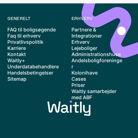
GENERELT
ERHVERV
FAQ til boligsøgende
Partnere &
Faq til erhverv
Integrationer
Privatlivspolitik
Erhverv
Karriere
Lejeboliger
Kontakt
Administrationshuse
Waitly+
Andelsboligforeninge
Underdatabehandlere
r
Handelsbetingelser
Kolonihave
Sitemap
Cases
Priser
Waitly samarbejder
med ABF