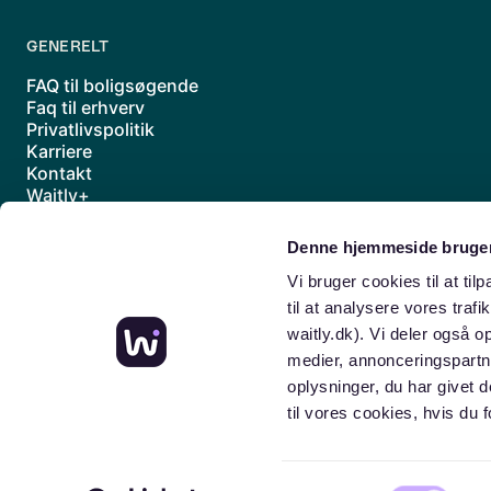
GENERELT
FAQ til boligsøgende
Faq til erhverv
Privatlivspolitik
Karriere
Kontakt
Waitly+
Underdatabehandlere
Handelsbetingelser
Denne hjemmeside bruger
Sitemap
Vi bruger cookies til at til
til at analysere vores traf
waitly.dk). Vi deler også 
medier, annonceringspartn
oplysninger, du har givet 
til vores cookies, hvis d
Samtykkevalg