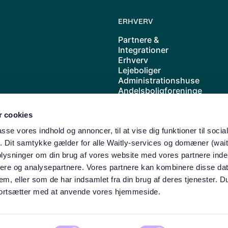
ERHVERV
Partnere &
Integrationer
Erhverv
Lejeboliger
Administrationshuse
Andelsboligforeninge
r
Kolonihave
 cookies
Cases
Priser
passe vores indhold og annoncer, til at vise dig funktioner til soci
Waitly samarbejder
ik. Dit samtykke gælder for alle Waitly-services og domæner (wait
med ABF
oplysninger om din brug af vores website med vores partnere inde
ere og analysepartnere. Vores partnere kan kombinere disse da
dem, eller som de har indsamlet fra din brug af deres tjenester. 
u fortsætter med at anvende vores hjemmeside.
© Waitly ApS