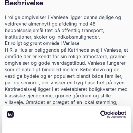
Beskrivelse
I rolige omgivelser i Vanløse ligger denne dejlige og
veldrevne almennyttige afdeling med 48
beboelseslejemål tæt på offentlig transport,
institutioner, skoler og indkøbsmuligheder.
Et roligt og grønt område i Vanløse
H.R.'s Hus er beliggende på Katrinedalsvej i Vanløse, et
område der er kendt for sin rolige atmosfære, grønne
omgivelser og gode hverdagstilbud. Vanløse fungerer
som et naturligt bindeled mellem København og de
vestlige bydele og er populært blandt både familier,
par og seniorer, der ønsker en tryg base tæt på byen.
Katrinedalsvej ligger i et veletableret boligkvarter med
klassiske ejendomme, grønne gårdrum og stille
villaveje. Området er præget af en lokal stemning,
hvor naboer hilser på hinanden, og hvor tempoet er
mere afslappet end i de centrale brokvarterer.
Samtidig er der kort afstand til alt det praktiske, der
får hverdagen til at fungere.