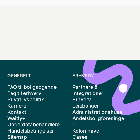
GENERELT
ERHVERV
FAQ til boligsøgende
Partnere &
Faq til erhverv
Integrationer
Privatlivspolitik
Erhverv
Karriere
Lejeboliger
Kontakt
Administrationshuse
Waitly+
Andelsboligforeninge
Underdatabehandlere
r
Handelsbetingelser
Kolonihave
Sitemap
Cases