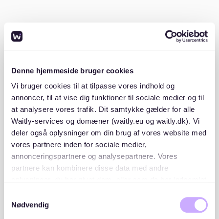
Et samarbejde med Waitly er derfor oplagt, da vi deler
samme vision om, at gøre hverdagen mere enkel, og
optimere arbejdsgange gennem digitalisering,
nytænkning og ny teknologi. Samarbejdet mellem Unik
Bolig og Waitly betyder, at de to softwaresystemer nu
Denne hjemmeside bruger cookies
kan integreres samlet, hvilket vil komme fælles kunder
Vi bruger cookies til at tilpasse vores indhold og
mellem Unik Bolig og Waitly til gavn.
annoncer, til at vise dig funktioner til sociale medier og til
at analysere vores trafik. Dit samtykke gælder for alle
“Waitly supplerer vores løsninger, og det kan vores
Waitly-services og domæner (waitly.eu og waitly.dk). Vi
kunder få gavn af”
– Knud Møller, markedsdirektør i
deler også oplysninger om din brug af vores website med
Unik Bolig.
vores partnere inden for sociale medier,
annonceringspartnere og analysepartnere. Vores
Aftalen skal skabe en nem og intuitiv forbindelse
partnere kan kombinere disse data med andre
mellem de to systemer, ligegyldig om du allerede er
oplysninger, du har givet dem, eller som de har indsamlet
Waitly-kunde eller ny til konceptet. Christian, Account
fra din brug af deres tjenester. Du samtykker til vores
Samtykkevalg
Manager i Waitly har været en del af processen og
cookies, hvis du fortsætter med at anvende vores
Nødvendig
fortæller om den gode dialog:
hjemmeside.