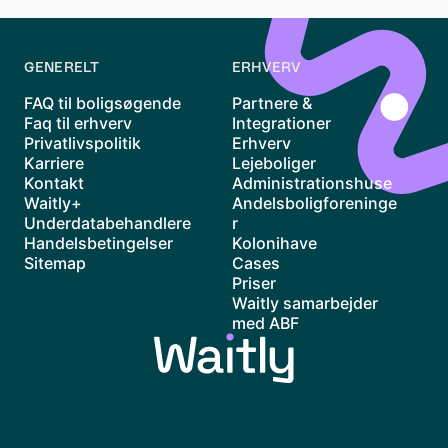
Vi er utrolig glade for at have indgået et samarbejde,
og ser frem til sammen at gøre hverdagen endnu
nemmere for bestyrelser, boligsøgende og
GENERELT
ERHVERV
administratorer.
FAQ til boligsøgende
Partnere &
Faq til erhverv
Integrationer
Privatlivspolitik
Erhverv
Karriere
Lejeboliger
Kontakt
Administrationshuse
Waitly+
Andelsboligforeninge
Underdatabehandlere
r
Handelsbetingelser
Kolonihave
Sitemap
Cases
Priser
Waitly samarbejder
med ABF