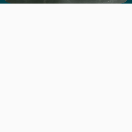
Unik Bolig og Waitly indgår
samarbejde om enklere
digital administration
Unik Bolig er en komplet softwareløsning, som er til
for at gøre det lettere at administrere ejendomme og
lejemål. Det gælder både almene boliger,
erhvervslejemål, andelsboliger eller ejer- og lejemål i
det private. Det er den mest anvendte løsning på
markedet og bruges af flere end 450 administrationer
og over 700.000 lejemål.