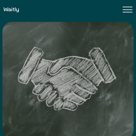
Waitly
Unik Bolig
×
Waitly er stolte af at præsentere vores nyindgåede
samarbejde med Unik Bolig – en aftale som vil komme
vores fælles kunder til gavn.