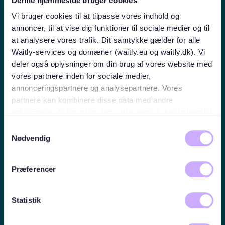
VDIV
Denne hjemmeside bruger cookies
VDIV represents 3,800 companies managing 8.2
Vi bruger cookies til at tilpasse vores indhold og
million apartments, with local support from 10 regional
annoncer, til at vise dig funktioner til sociale medier og til
associations.
at analysere vores trafik. Dit samtykke gælder for alle
Read more about VDIV
Waitly-services og domæner (waitly.eu og waitly.dk). Vi
deler også oplysninger om din brug af vores website med
vores partnere inden for sociale medier,
annonceringspartnere og analysepartnere. Vores
partnere kan kombinere disse data med andre
oplysninger, du har givet dem, eller som de har indsamlet
fra din brug af deres tjenester. Du samtykker til vores
Samtykkevalg
cookies, hvis du fortsætter med at anvende vores
Nødvendig
hjemmeside.
Præferencer
Statistik