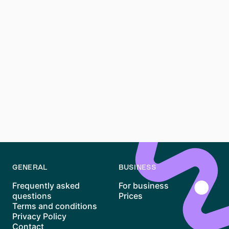
Interested in Collaborating?
We’d love to hear from you! Whether you’re exploring
a partnership or integration, or have ideas on how
Waitly can add value, we’re always open to new
opportunities and fresh perspectives. Let’s connect!
Contact us
GENERAL
BUSINESS
Frequently asked
For business
questions
Prices
Terms and conditions
Privacy Policy
Contact