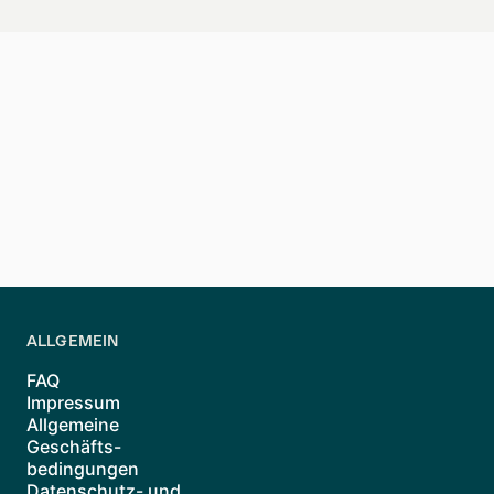
Wohnungen in Berlin 
Auf der Suche nach einer Wohnung in Ber
transparentes digitales System sorgt fü
Starte deine Suche noch heute und nim
ALLGEMEIN
FAQ
Impressum
Allgemeine
Geschäfts-
bedingungen
Datenschutz- und