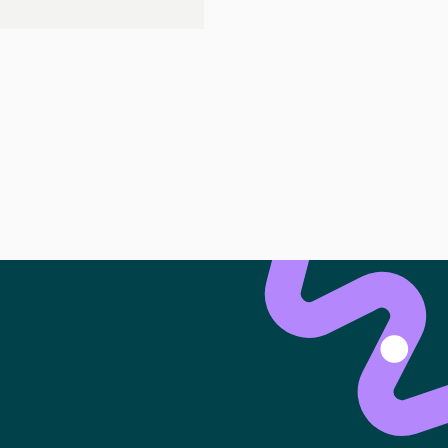
ansparent mit Waitly
die ideale Wohnung zu finden. Unser
dlosen Anfragen und Scrollen.