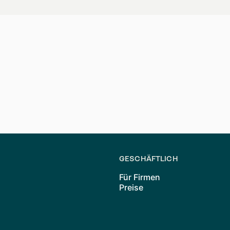
& Hamburg finden - fair und tr
lin oder Hamburg? Mit Waitly war es noch nie so einfach, 
r einen fairen Zugang zu Immobilien ohne den Stress von en
m den Stress aus der Wohnungssuche!
GESCHÄFTLICH
Für Firmen
Preise